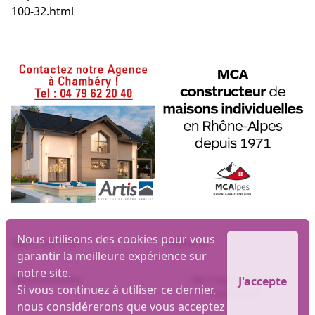
100-32.html
Nous utilisons des cookies pour vous
Biens par ville
Maisons
garantir la meilleure expérience sur
notre site.
Appartements
MLI logiciel et site
J'accepte
Si vous continuez à utiliser ce dernier,
immobilier
nous considérerons que vous acceptez