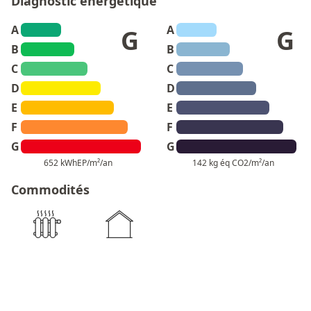
Diagnostic énergétique
A
A
G
G
B
B
C
C
D
D
E
E
F
F
G
G
652 kWhEP/m²/an
142 kg éq CO2/m²/an
Commodités