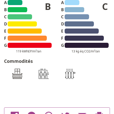
A
A
B
C
B
B
C
C
D
D
E
E
F
F
G
G
119 kWhEP/m²/an
13 kg éq CO2/m²/an
Commodités