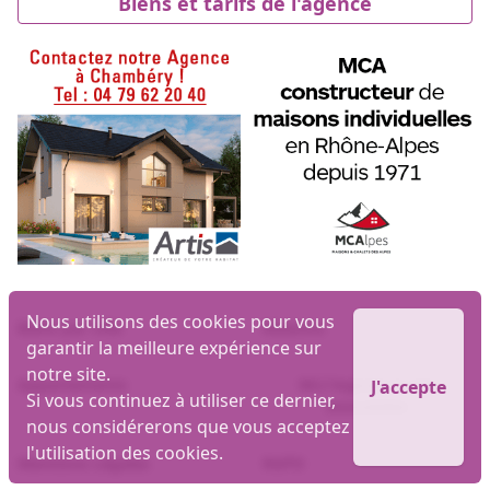
Biens et tarifs de l'agence
Nous utilisons des cookies pour vous
Biens par ville
Maisons
garantir la meilleure expérience sur
notre site.
Appartements
MLI logiciel et site
J'accepte
Si vous continuez à utiliser ce dernier,
immobilier
nous considérerons que vous acceptez
l'utilisation des cookies.
Mentions Légales
RGPD