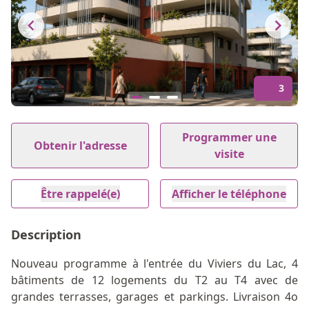
3
Item
1
Programmer une
Obtenir l'adresse
of
visite
3
Être rappelé(e)
Afficher le téléphone
Description
Nouveau programme à l'entrée du Viviers du Lac, 4
bâtiments de 12 logements du T2 au T4 avec de
grandes terrasses, garages et parkings. Livraison 4o