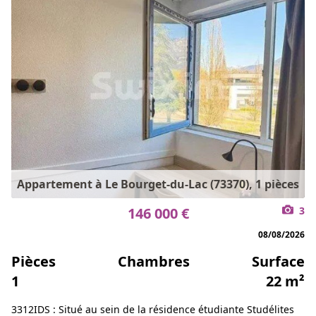
Appartement à Le Bourget-du-Lac (73370), 1 pièces
146 000 €
3
08/08/2026
Pièces
Chambres
Surface
1
22 m²
3312IDS : Situé au sein de la résidence étudiante Studélites