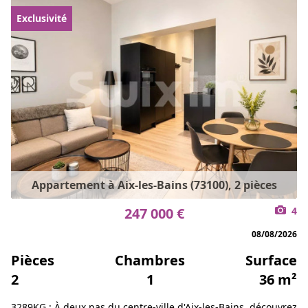
Exclusivité
Appartement à Aix-les-Bains (73100), 2 pièces
247 000 €
4
08/08/2026
Pièces
Chambres
Surface
2
1
36 m²
3289KG : À deux pas du centre-ville d'Aix-les-Bains, découvrez