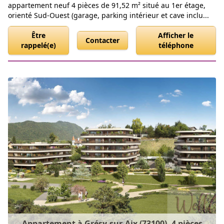
appartement neuf 4 pièces de 91,52 m² situé au 1er étage,
orienté Sud-Ouest (garage, parking intérieur et cave inclu...
Être
Afficher le
Contacter
rappelé(e)
téléphone
Appartement à Grésy-sur-Aix (73100), 4 pièces