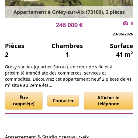
Appartement à Grésy-sur-Aix (73100), 2 pièces
246 000 €
6
23/06/2026
Pièces
Chambres
Surface
2
1
41 m²
Grésy-sur-Aix (quartier Sarraz), en cœur de ville et à
proximité immédiate des commerces, services et
commodités. Découvrez cet appartement neuf 2 pièces de 41
m² situé au 2ème éta...
Être
Afficher le
Contacter
rappelé(e)
téléphone
Appartement & Studio gresy-sur-aix