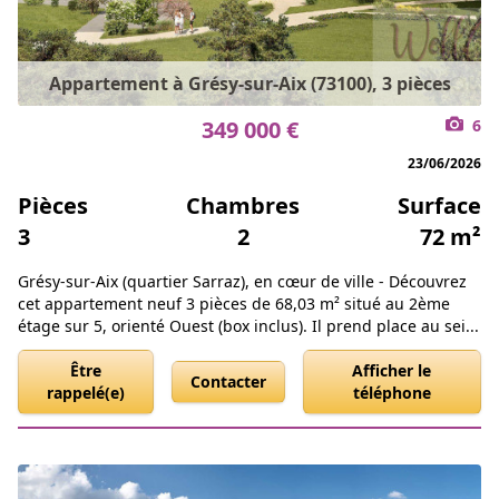
Appartement à Grésy-sur-Aix (73100), 3 pièces
349 000 €
6
23/06/2026
Pièces
Chambres
Surface
3
2
72 m²
Grésy-sur-Aix (quartier Sarraz), en cœur de ville - Découvrez
cet appartement neuf 3 pièces de 68,03 m² situé au 2ème
étage sur 5, orienté Ouest (box inclus). Il prend place au sei...
Être
Afficher le
Contacter
rappelé(e)
téléphone