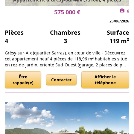
575 000 €
6
23/06/2026
Pièces
Chambres
Surface
4
3
119 m²
Grésy-sur-Aix (quartier Sarraz), en cœur de ville - Découvrez
cet appartement neuf 4 pièces de 118,96 m² habitables situé
en rez-de-jardin, orienté Sud-Ouest (garage, 2 places de p...
Être
Afficher le
Contacter
rappelé(e)
téléphone