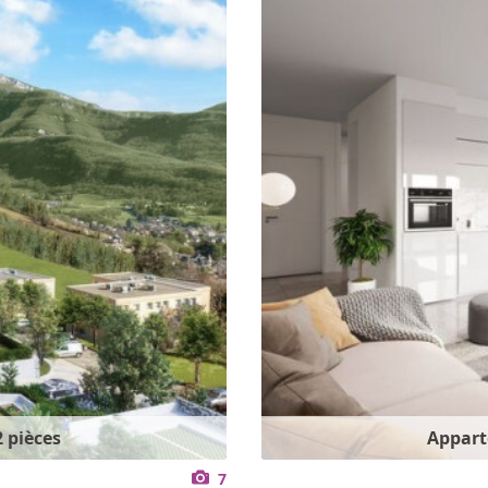
 pièces
Appart
7