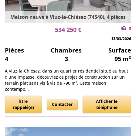
Maison neuve à Viuz-la-Chiésaz (74540), 4 pièces
534 250 €
3
13/03/2026
Pièces
Chambres
Surface
4
3
95 m²
À Viuz-la-Chiésaz, dans un quartier résidentiel situé au bout
d'une impasse, découvrez ce projet de construction sur un
terrain plat sans vis à vis de 790 m². Cette maison
contempo...
Être
Afficher le
Contacter
rappelé(e)
téléphone