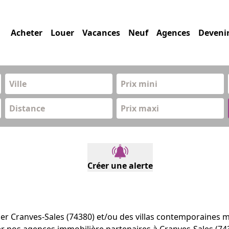
Acheter
Louer
Vacances
Neuf
Agences
Deveni
Prix mini
Distance
Prix maxi
Créer une alerte
ier Cranves-Sales (74380) et/ou des villas contemporaines