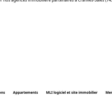
ter nos agences immobilière partenaires à Cranves-Sales (74
ons
Appartements
MLI logiciel et site immobilier
Men