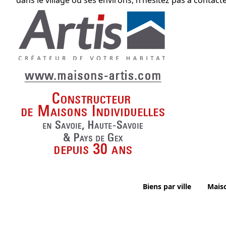
dans le village ou ses environs, n’hésitez pas à contac
Biens par ville
Mais