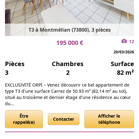
T3 à Montmélian (73800), 3 pièces
195 000 €
12
20/03/2026
Pièces
Chambres
Surface
3
2
82 m²
EXCLUSIVITÉ ORPI – Venez découvrir ce bel appartement de
type T3 d'une surface Carrez de 50.93 m² (82.14 m² au sol),
situé au troisième et dernier étage d'une résidence au cœur
du...
Être
Afficher le
Contacter
rappelé(e)
téléphone