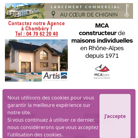
Nous utilisons des cookies pour vous
Biens par ville
Maisons
garantir la meilleure expérience sur
notre site.
Appartements
MLI logiciel et site
J'accepte
Si vous continuez à utiliser ce dernier,
immobilier
nous considérerons que vous acceptez
l'utilisation des cookies.
Mentions Légales
RGPD