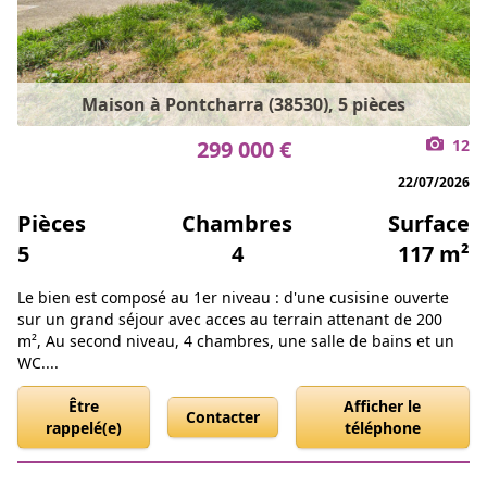
Maison à Pontcharra (38530), 5 pièces
299 000 €
12
22/07/2026
Pièces
Chambres
Surface
5
4
117 m²
Le bien est composé au 1er niveau : d'une cusisine ouverte
sur un grand séjour avec acces au terrain attenant de 200
m², Au second niveau, 4 chambres, une salle de bains et un
WC....
Être
Afficher le
Contacter
rappelé(e)
téléphone