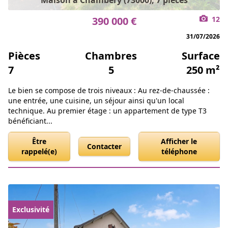
Maison à Chambéry (73000), 7 pièces
390 000 €
12
31/07/2026
Pièces
Chambres
Surface
7
5
250 m²
Le bien se compose de trois niveaux : Au rez-de-chaussée :
une entrée, une cuisine, un séjour ainsi qu'un local
technique. Au premier étage : un appartement de type T3
bénéficiant...
Être
Afficher le
Contacter
rappelé(e)
téléphone
Exclusivité