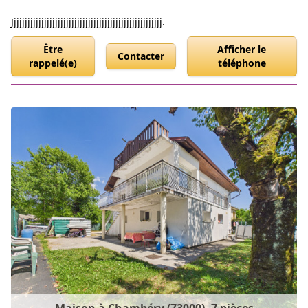
Jjjjjjjjjjjjjjjjjjjjjjjjjjjjjjjjjjjjjjjjjjjjjjjjjjjjjjj.
Être
Afficher le
Contacter
rappelé(e)
téléphone