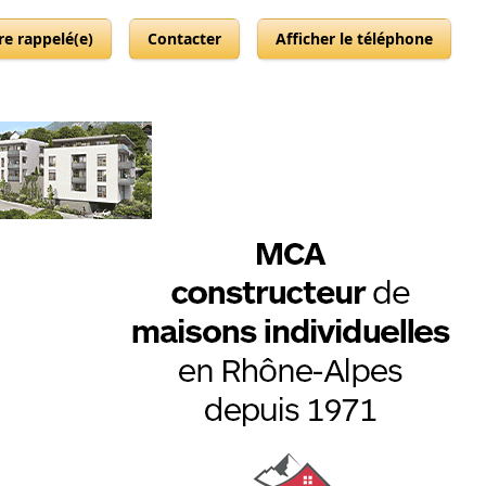
re rappelé(e)
Contacter
Afficher le téléphone