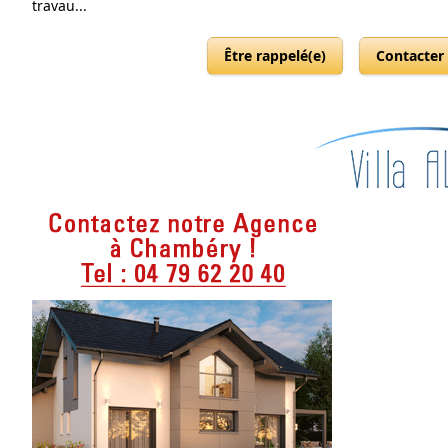
travau...
Être rappelé(e)
Contacter