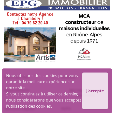
Nous utilisons des cookies pour vous
Biens par ville
Maisons
garantir la meilleure expérience sur
notre site.
Appartements
MLI logiciel et site
J'accepte
Si vous continuez à utiliser ce dernier,
immobilier
nous considérerons que vous acceptez
l'utilisation des cookies.
Mentions Légales
RGPD