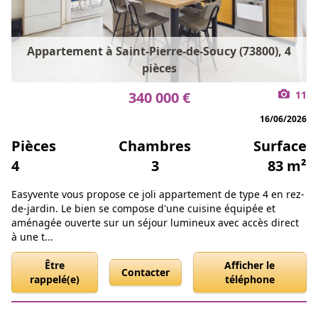
Appartement à Saint-Pierre-de-Soucy (73800), 4
pièces
340 000 €
11
16/06/2026
Pièces
Chambres
Surface
4
3
83 m²
Easyvente vous propose ce joli appartement de type 4 en rez-
de-jardin. Le bien se compose d'une cuisine équipée et
aménagée ouverte sur un séjour lumineux avec accès direct
à une t...
Être
Afficher le
Contacter
rappelé(e)
téléphone