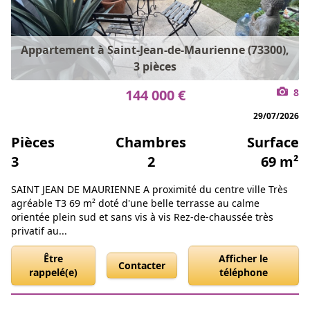
Appartement à Saint-Jean-de-Maurienne (73300),
3 pièces
144 000 €
8
29/07/2026
Pièces
Chambres
Surface
3
2
69 m²
SAINT JEAN DE MAURIENNE A proximité du centre ville Très
agréable T3 69 m² doté d'une belle terrasse au calme
orientée plein sud et sans vis à vis Rez-de-chaussée très
privatif au...
Être
Afficher le
Contacter
rappelé(e)
téléphone