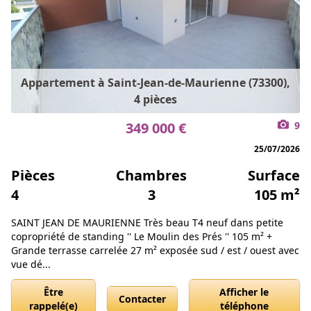
Appartement à Saint-Jean-de-Maurienne (73300),
4 pièces
349 000 €
9
25/07/2026
Pièces
Chambres
Surface
4
3
105 m²
SAINT JEAN DE MAURIENNE Très beau T4 neuf dans petite
copropriété de standing '' Le Moulin des Prés '' 105 m² +
Grande terrasse carrelée 27 m² exposée sud / est / ouest avec
vue dé...
Être
Afficher le
Contacter
rappelé(e)
téléphone