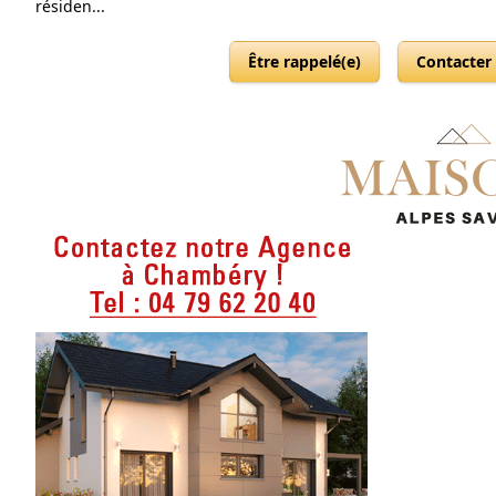
résiden...
Être rappelé(e)
Contacter