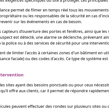
les exigences spécifiques du site à protéger. Les principale
eillance permet de filmer en temps réel tous les mouvement
ropriétaire ou les responsables de la sécurité en cas d'inc
evenir sur les événements en cas de besoin.
 capteurs d’ouverture des portes et fenêtres, ainsi que les
pect est détecté, une alarme se déclenche, prévenant ainsi 
la police ou à des services de sécurité pour une intervent
nt de limiter l'accès à certaines zones d'un bâtiment en ut
sance faciale) ou des codes d'accès. Ce type de système est 
intervention
 les sites ayant des besoins ponctuels ou pour ceux nécessi
 qu’il offre aux clients, car il permet de répondre rapidemen
icules peuvent effectuer des rondes sur plusieurs sites ou q