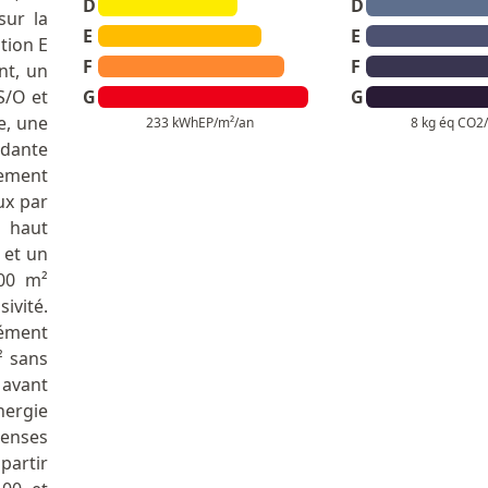
D
D
sur la
E
E
tion E
F
F
nt, un
S/O et
G
G
e, une
233 kWhEP/m²/an
8 kg éq CO2
ndante
gement
ux par
 haut
 et un
500 m²
ivité.
lément
² sans
 avant
nergie
enses
partir