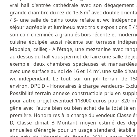
vrai hall d'entrée cathédrale avec son dégagement 
grande chambre du rez de 13.8 m² avec double orienta
/ S- une salle de bains toute refaite et wc indépenda
séjour agréable et lumineux avec trois expositions E / 
son coin cheminée à granulés bois récente et modern
cuisine équipée aussi récente sur terrasse indépe
Mobalpa, cellier, - A l'étage, une mezzanine avec ran
au dessus du hall vous permet de faire une salle de je
exemple, deux chambres spacieuses et mansardées
avec une surface au sol de 16 et 14 m², une salle d'eau
wc indépendant. Le tout sur un joli terrain de 1
environ. DPE D - Honoraires à charge vendeurs- Exclus
Possibilité terrain annexe constructible prix en supp
pour autre projet éventuel 118000 euros pour 820 m
gêne avec l'autre bien ou bien achat de la totalité en
première. Honoraires à la charge du vendeur. Classe é
D, Classe climat B Montant moyen estimé des dép
annuelles d'énergie pour un usage standard, établi à 