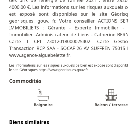
des prix de l'énergie de l'année 2021 : entre 2920
4000.00 €. Les informations sur les risques auxquels c
est exposé sont disponibles sur le site Géorisq
georisques. gouv. fr. Votre conseiller ACTIONS SE
IMMOBILIERS : Gérante - Experte Immobilier - 
Immobilier -Administrateur de biens - Catherine BE
Carte T CPI 73012018000025402- Carte Gesti
Transaction RCP SAA - SOCAF 26 AV SUFFREN 75015 
www.agence-aiguebelette.fr.
Les informations sur les risques auxquels ce bien est exposé sont disponib
le site Géorisques
https://www.georisques.gouv.fr
.
Commodités
Baignoire
Balcon / terrasse
Biens similaires