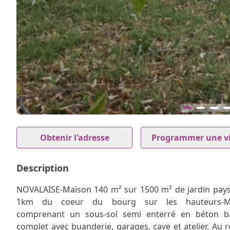
12
Item
1
Obtenir l'adresse
Programmer une vi
of
12
Description
NOVALAISE-Maison 140 m² sur 1500 m² de jardin pay
1km du coeur du bourg sur les hauteurs-M
comprenant un sous-sol semi enterré en béton b
complet avec buanderie, garages, cave et atelier. Au r