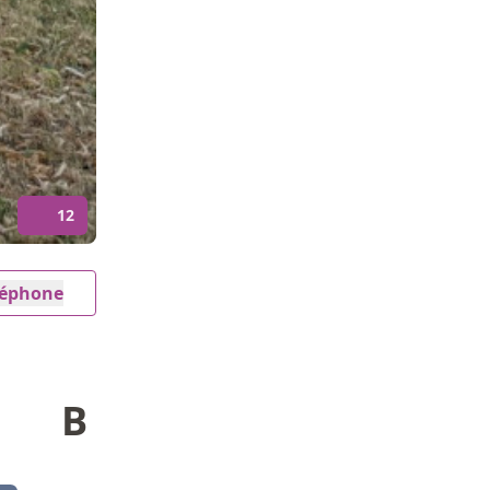
12
éléphone
B