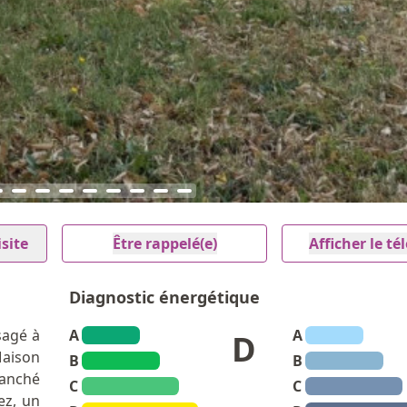
site
Être rappelé(e)
Afficher le t
Diagnostic énergétique
sagé à
A
A
D
aison
B
B
anché
C
C
ez, un