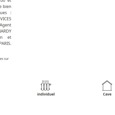
.00 et
e bien
ues :
RVICES
Agent
RNARDY
on et
PARIS.
les sur
individuel
Cave