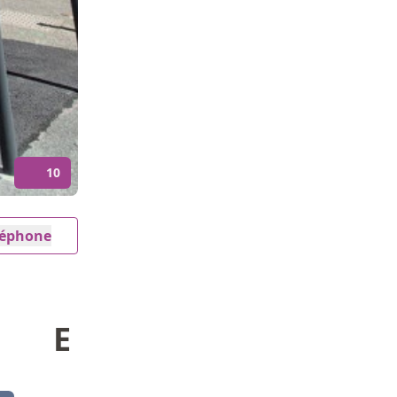
10
éléphone
E