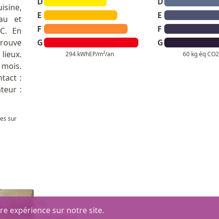
D
D
isine,
E
E
au et
F
F
C. En
trouve
G
G
lieux.
294 kWhEP/m²/an
60 kg éq CO2
 mois.
tact :
teur :
les sur
T5
re expérience sur notre site.