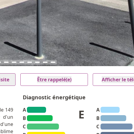
site
Être rappelé(e)
Afficher le t
Diagnostic énergétique
de 149
A
A
E
r d'un
B
B
 d'une
C
C
blime