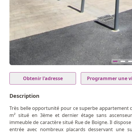
10
Item
1
Obtenir l'adresse
Programmer une vi
of
10
Description
Très belle opportunité pour ce superbe appartement 
m² situé en 3ème et dernier étage sans ascenseu
immeuble de caractère situé Rue de Boigne. Il dispose
entrée avec nombreux placards desservant une su