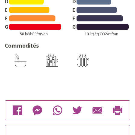
D
D
E
E
F
F
G
G
50 kWhEP/m²/an
10 kg éq CO2/m²/an
Commodités