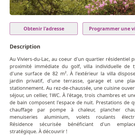
1
Item
1
Obtenir l'adresse
Programmer une vi
of
1
Description
Au Viviers-du-Lac, au coeur d'un quartier résidentiel pr
proximité immédiate du golf, villa individuelle de 
d'une surface de 82 m². À l'extérieur la villa dispos
jardin privatif, d'une terrasse, garage et une pl
stationnement. Au rez-de-chaussée, une cuisine ouver
séjour, un cellier, 1WC. À l'étage, trois chambres et un
de bain composent l'espace de nuit. Prestations de qu
chauffage par pompe à chaleur, plancher chauf
menuiseries aluminium, volets roulants électri
Résidence sécurisée bénéficiant d'un emplac
stratégique. À découvrir !