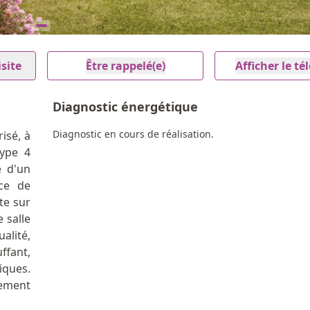
site
Être rappelé(e)
Afficher le t
Diagnostic énergétique
Diagnostic en cours de réalisation.
isé, à
type 4
e d'un
ace de
te sur
e salle
alité,
fant,
ques.
ement