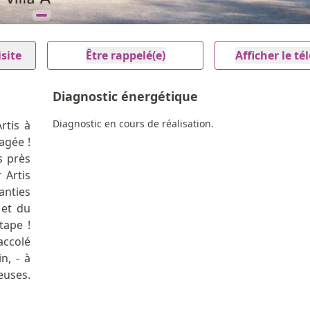
site
Être rappelé(e)
Afficher le t
Diagnostic énergétique
Diagnostic en cours de réalisation.
rtis à
agée !
s près
 Artis
anties
 et du
tape !
accolé
n, - à
euses.