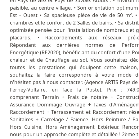
en Pays de Gex et Pays de Savoie. Atouts : • Environ
paisible, au centre village, • Son orientation optimum
Est - Ouest • Sa spacieuse pièce de vie de 50 m². •
chambres et le confort de 2 Salles de bains. • Sa distri
optimisée pensée pour l'installation de nombreux et 
placards. • Raccordements aux réseaux pré-ét
Répondant aux dernières normes de Perfor
Energétique (RE2020), bénéficiant du confort d'une P
chaleur et de Chauffage au sol. Vous souhaitez déc
toutes les prestations qui équipent cette maison
souhaitez la faire correspondre à votre mode de
n'hésitez pas à nous contacter. (Agence ARTIS Pays de
Ferney-Voltaire, en face la Poste). Prix : 749.
comprenant Terrain + Frais de notaire + Construc
Assurance Dommage Ouvrage + Taxes d'Aménagem
Raccordement + Terrassement et Raccordement rés
Sanitaires + Carrelage / Faïence. Hors Peinture / Pa
Hors Cuisine, Hors Aménagement Extérieur. Renco
nous pour un approche complète et détaillée ! 2ème t