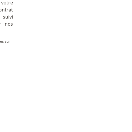
 votre
ontrat
suivi
r nos
les sur