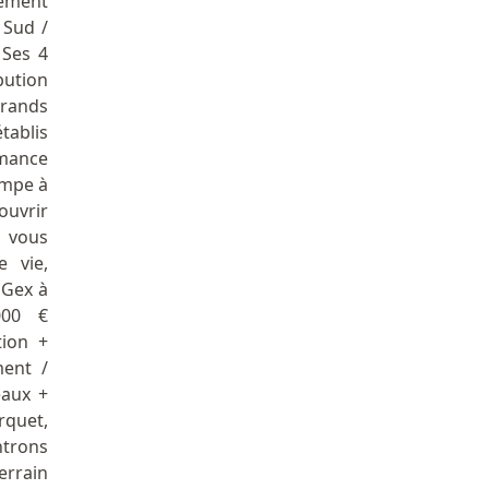
nement
 Sud /
 Ses 4
bution
grands
ablis
mance
ompe à
ouvrir
, vous
 vie,
 Gex à
000 €
tion +
ent /
eaux +
rquet,
ntrons
errain