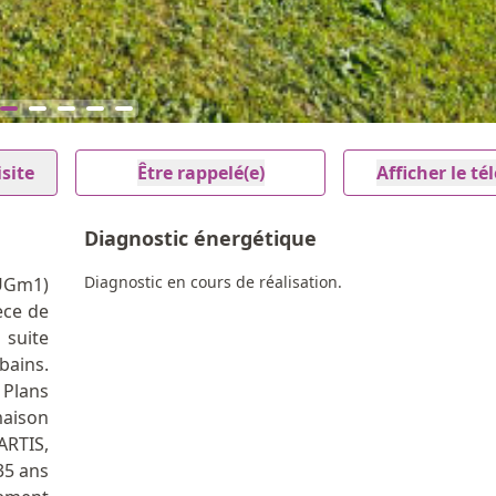
site
Être rappelé(e)
Afficher le t
Diagnostic énergétique
Diagnostic en cours de réalisation.
 UGm1)
èce de
 suite
bains.
 Plans
maison
RTIS,
35 ans