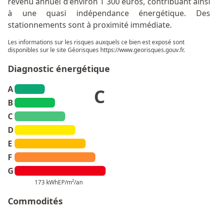
revenu annuel d'environ 1 300 euros, contribuant ainsi
à une quasi indépendance énergétique. Des
stationnements sont à proximité immédiate.
Les informations sur les risques auxquels ce bien est exposé sont
disponibles sur le site Géorisques
https://www.georisques.gouv.fr
.
Diagnostic énergétique
A
C
B
C
D
E
F
G
173 kWhEP/m²/an
Commodités