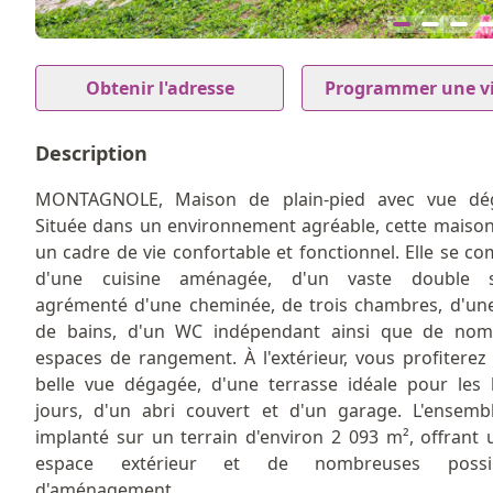
12
Item
1
Obtenir l'adresse
Programmer une vi
of
12
Description
MONTAGNOLE, Maison de plain-pied avec vue dé
Située dans un environnement agréable, cette maison
un cadre de vie confortable et fonctionnel. Elle se c
d'une cuisine aménagée, d'un vaste double s
agrémenté d'une cheminée, de trois chambres, d'une
de bains, d'un WC indépendant ainsi que de nom
espaces de rangement. À l'extérieur, vous profiterez
belle vue dégagée, d'une terrasse idéale pour les
jours, d'un abri couvert et d'un garage. L'ensemb
implanté sur un terrain d'environ 2 093 m², offrant 
espace extérieur et de nombreuses possibi
d'aménagement.