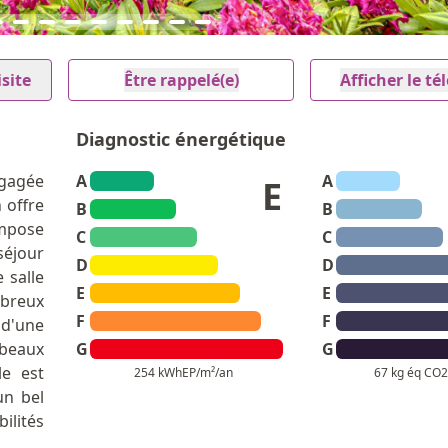
site
Être rappelé(e)
Afficher le t
Diagnostic énergétique
gagée
A
A
E
 offre
B
B
ompose
C
C
éjour
D
D
 salle
E
E
breux
F
F
 d'une
 beaux
G
G
le est
254 kWhEP/m²/an
67 kg éq CO2
un bel
lités