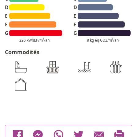
D
D
E
E
F
F
G
G
220 kWhEP/m²/an
8 kg éq CO2/m²/an
Commodités