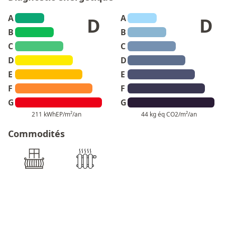
A
A
D
D
B
B
C
C
D
D
E
E
F
F
G
G
211 kWhEP/m²/an
44 kg éq CO2/m²/an
Commodités