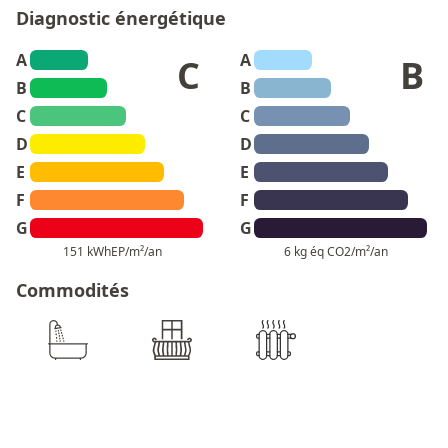
Diagnostic énergétique
A
A
C
B
B
B
C
C
D
D
E
E
F
F
G
G
151 kWhEP/m²/an
6 kg éq CO2/m²/an
Commodités