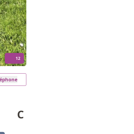
12
éléphone
C