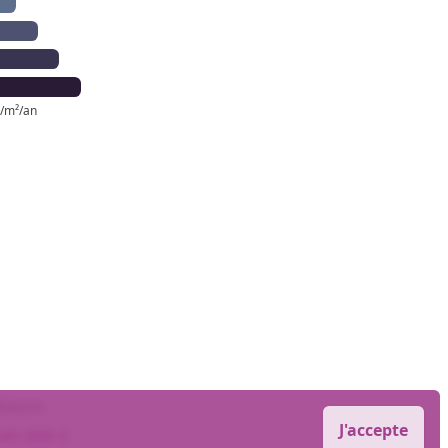
/m²/an
aison
J'accepte
40 000 €