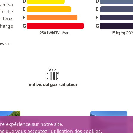
D
D
vec sa
E
E
ée. Le
F
F
ctère.
charge
G
G
250 kWhEP/m²/an
15 kg éq CO2
les sur
individuel gaz radiateur
Maison
M
re expérience sur notre site.
569 000 €
5
ns que vous acceptez l'utilisation des cookies.