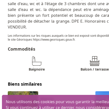
salle d'eau, wc et à l'étage de 3 chambres dont une a
salle d'eau et wc. la dépendance peut etre aménag
bien présente un fort potentiel et beaucoup de cara
possibilité de détacher la grange. DPE E. Honoraires 
VENDEUR.
Les informations sur les risques auxquels ce bien est exposé sont disponib
le site Géorisques
https://www.georisques.gouv.fr
.
Commodités
Baignoire
Balcon / terrasse
Biens similaires
Maison
Nous utilisons des cookies pour vous garantir la meilleu
349 000 €
Si vous continuez à utiliser ce dernier, nous considérero