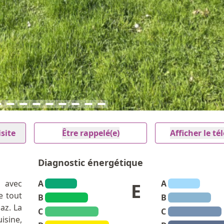
site
Être rappelé(e)
Afficher le t
Diagnostic énergétique
 avec
A
A
E
e tout
B
B
az. La
C
C
isine,