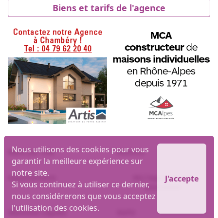
Biens et tarifs de l'agence
Nous utilisons des cookies pour vous
Biens par ville
Maisons
garantir la meilleure expérience sur
notre site.
Appartements
MLI logiciel et site
J'accepte
Si vous continuez à utiliser ce dernier,
immobilier
nous considérerons que vous acceptez
l'utilisation des cookies.
Mentions Légales
RGPD