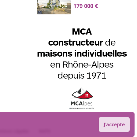
179 000 €
J'accepte
tions Légales
RGPD