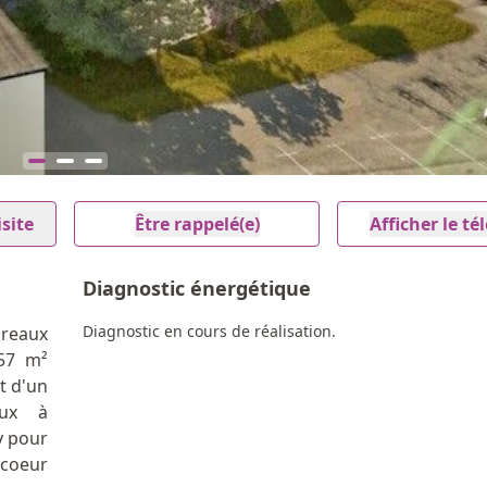
site
Être rappelé(e)
Afficher le t
Diagnostic énergétique
Diagnostic en cours de réalisation.
ureaux
57 m²
t d'un
aux à
y pour
u coeur