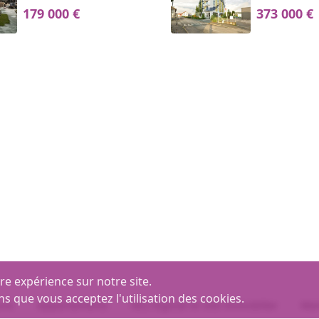
179 000 €
373 000 €
re expérience sur notre site.
ns que vous acceptez l'utilisation des cookies.
ons
Appartements
MLI logiciel et site immobilier
Men