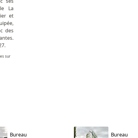
c ses
le La
ier et
ipée,
ec des
ntes.
27.
les sur
Bureau
Bureau