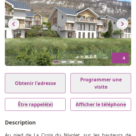
4
Item
1
Programmer une
Obtenir l'adresse
of
visite
4
Être rappelé(e)
Afficher le téléphone
Description
Au pied de La Croix du Nivolet, sur les hauteurs de