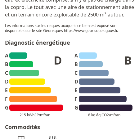
la copro. Le tout avec une aire de stationnement aisée
et un terrain encore exploitable de 2500 m² autour.
Les informations sur les risques auxquels ce bien est exposé sont
disponibles sur le site Géorisques
https://www.georisques.gouv.fr
.
Diagnostic énergétique
A
A
D
B
B
B
C
C
D
D
E
E
F
F
G
G
215 kWhEP/m²/an
8 kg éq CO2/m²/an
Commodités