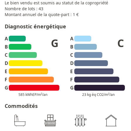
Le bien vendu est soumis au statut de la copropriété
Nombre de lots : 43
Montant annuel de la quote-part : 1 €
Diagnostic énergétique
A
A
G
C
B
B
C
C
D
D
E
E
F
F
G
G
585 kWhEP/m²/an
23 kg éq CO2/m²/an
Commodités