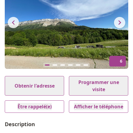
6
Item
1
Programmer une
Obtenir l'adresse
of
visite
6
Être rappelé(e)
Afficher le téléphone
Description