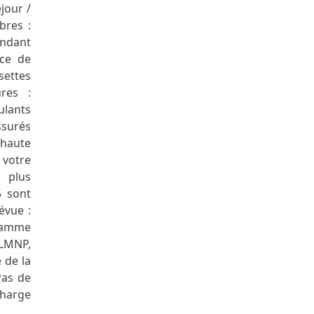
jour /
bres :
endant
ace de
settes
ures :
lants
ssurés
 haute
 votre
 plus
5 sont
évue :
gramme
 LMNP,
 de la
Pas de
harge