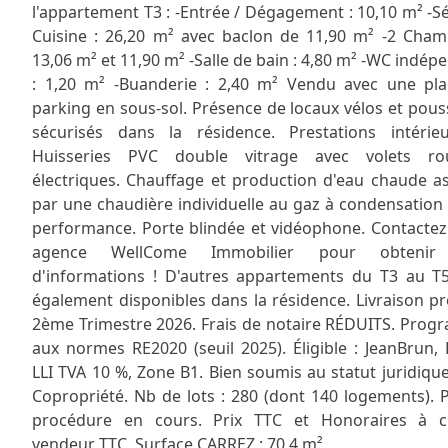
l'appartement T3 : -Entrée / Dégagement : 10,10 m² -Sé
Cuisine : 26,20 m² avec baclon de 11,90 m² -2 Cham
13,06 m² et 11,90 m² -Salle de bain : 4,80 m² -WC indép
: 1,20 m² -Buanderie : 2,40 m² Vendu avec une pl
parking en sous-sol. Présence de locaux vélos et pous
sécurisés dans la résidence. Prestations intérie
Huisseries PVC double vitrage avec volets rou
électriques. Chauffage et production d'eau chaude a
par une chaudière individuelle au gaz à condensation
performance. Porte blindée et vidéophone. Contactez
agence WellCome Immobilier pour obtenir
d'informations ! D'autres appartements du T3 au T
également disponibles dans la résidence. Livraison pr
2ème Trimestre 2026. Frais de notaire RÉDUITS. Pro
aux normes RE2020 (seuil 2025). Éligible : JeanBrun,
LLI TVA 10 %, Zone B1. Bien soumis au statut juridique
Copropriété. Nb de lots : 280 (dont 140 logements). 
procédure en cours. Prix TTC et Honoraires à c
vendeur TTC. Surface CARREZ : 70.4 m².