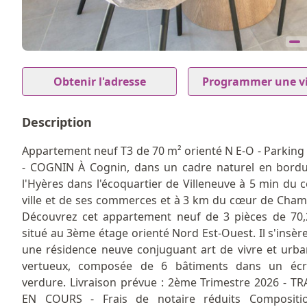
7
Item
1
Obtenir l'adresse
Programmer une vi
of
7
Description
Appartement neuf T3 de 70 m² orienté N E-O - Parking 
- COGNIN À Cognin, dans un cadre naturel en bord
l'Hyères dans l'écoquartier de Villeneuve à 5 min du c
ville et de ses commerces et à 3 km du cœur de Cham
Découvrez cet appartement neuf de 3 pièces de 70
situé au 3ème étage orienté Nord Est-Ouest. Il s'insèr
une résidence neuve conjuguant art de vivre et urb
vertueux, composée de 6 bâtiments dans un écr
verdure. Livraison prévue : 2ème Trimestre 2026 - T
EN COURS - Frais de notaire réduits Compositi