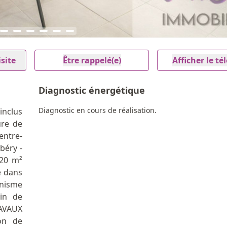
site
Être rappelé(e)
Afficher le t
Diagnostic énergétique
Diagnostic en cours de réalisation.
inclus
ure de
entre-
béry -
,20 m²
e dans
anisme
in de
RAVAUX
on de