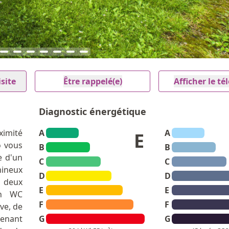
site
Être rappelé(e)
Afficher le t
Diagnostic énergétique
ximité
A
A
E
o vous
B
B
e d'un
C
C
mineux
D
D
e deux
E
E
un WC
F
F
ve, de
tenant
G
G