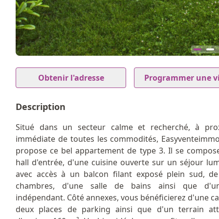
9
Item
1
Obtenir l'adresse
Programmer une vi
of
9
Description
Situé dans un secteur calme et recherché, à pro
immédiate de toutes les commodités, Easyventeimm
propose ce bel appartement de type 3. Il se compos
hall d'entrée, d'une cuisine ouverte sur un séjour lu
avec accès à un balcon filant exposé plein sud, d
chambres, d'une salle de bains ainsi que d'
indépendant. Côté annexes, vous bénéficierez d'une ca
deux places de parking ainsi que d'un terrain at