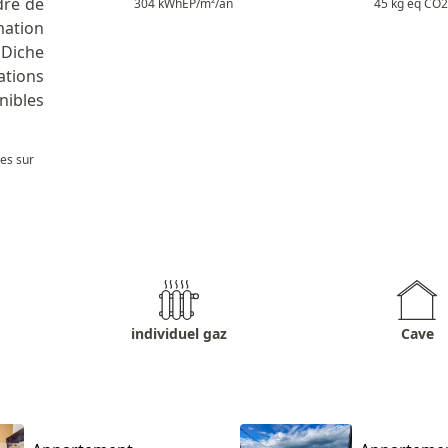
dre de
304 kWhEP/m²/an
45 kg éq CO2
ation
 Diche
ations
nibles
les sur
individuel gaz
Cave