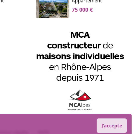
nt
Appartement
75 000 €
J'accepte
tions Légales
RGPD